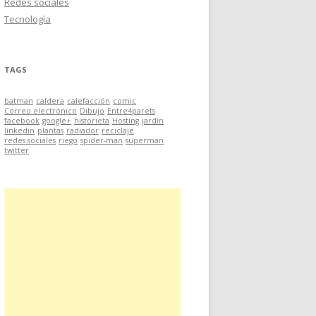
Redes sociales
Tecnología
TAGS
batman
caldera
calefacción
comic
Correo electrónico
Dibujo
Entre4parets
facebook
google+
historieta
Hosting
jardín
linkedin
plantas
radiador
reciclaje
redes sociales
riego
spider-man
superman
twitter