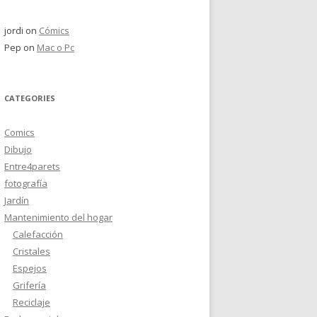
jordi
on
Cómics
Pep
on
Mac o Pc
CATEGORIES
Comics
Dibujo
Entre4parets
fotografía
Jardín
Mantenimiento del hogar
Calefacción
Cristales
Espejos
Grifería
Reciclaje