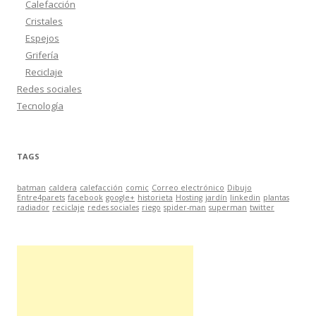
Calefacción
Cristales
Espejos
Grifería
Reciclaje
Redes sociales
Tecnología
TAGS
batman
caldera
calefacción
comic
Correo electrónico
Dibujo
Entre4parets
facebook
google+
historieta
Hosting
jardín
linkedin
plantas
radiador
reciclaje
redes sociales
riego
spider-man
superman
twitter