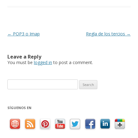
Post
←
POP3 o Imap
Regla de los tercios
→
navigation
Leave a Reply
You must be
logged in
to post a comment.
S
e
a
r
SÍGUENOS EN
c
h
f
o