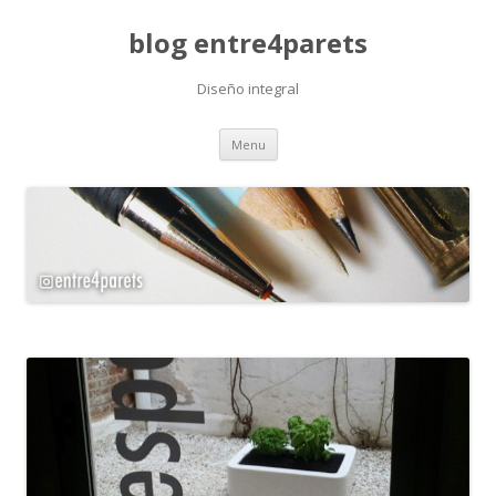
blog entre4parets
Diseño integral
Skip
Menu
to
content